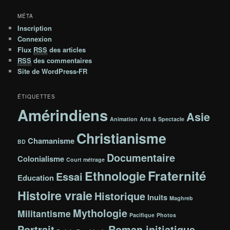
MÉTA
Inscription
Connexion
Flux
RSS
des articles
RSS
des commentaires
Site de WordPress-FR
ÉTIQUETTES
Amérindiens
Asie
Animation
Arts & Spectacle
Christianisme
Chamanisme
BD
Documentaire
Colonialisme
Court métrage
Fraternité
Ethnologie
Essai
Education
Histoire vraie
Historique
Inuits
Maghreb
Mythologie
Militantisme
Pacifique
Photos
Portrait
Roman initiatique