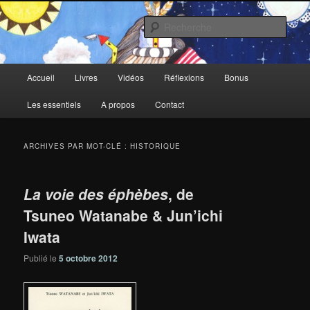
Aller
Aller
au
au
Rech
contenu
contenu
principal
secondaire
Deux-Esprits
Menu
Accueil
Livres
Vidéos
Réflexions
Bonus
principal
Les essentiels
A propos
Contact
ARCHIVES PAR MOT-CLÉ :
HISTORIQUE
La voie des éphèbes
, de
Tsuneo Watanabe & Jun’ichi
Iwata
Publié le
5 octobre 2012