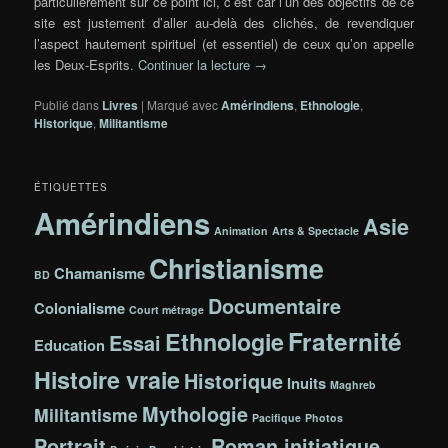
particulièrement sur ce point ici, c’est car l’un des objectifs de ce
site est justement d’aller au-delà des clichés, de revendiquer
l’aspect hautement spirituel (et essentiel) de ceux qu’on appelle
les Deux-Esprits.
Continuer la lecture
→
Publié dans
Livres
|
Marqué avec
Amérindiens
,
Ethnologie
,
Historique
,
Militantisme
ÉTIQUETTES
Amérindiens
Asie
Animation
Arts & Spectacle
Christianisme
Chamanisme
BD
Documentaire
Colonialisme
Court métrage
Fraternité
Ethnologie
Essai
Education
Histoire vraie
Historique
Inuits
Maghreb
Mythologie
Militantisme
Pacifique
Photos
Portrait
Roman initiatique