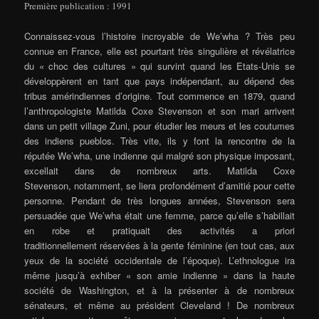
Première publication : 1991
Connaissez-vous l’histoire incroyable de We’wha ? Très peu
connue en France, elle est pourtant très singulière et révélatrice
du « choc des cultures » qui survint quand les Etats-Unis se
développèrent en tant que pays indépendant, au dépend des
tribus amérindiennes d’origine. Tout commence en 1879, quand
l’anthropologiste Matilda Coxe Stevenson et son mari arrivent
dans un petit village Zuni, pour étudier les meurs et les coutumes
des indiens pueblos. Très vite, ils y font la rencontre de la
réputée We’wha, une indienne qui malgré son physique imposant,
excellait dans de nombreux arts. Matilda Coxe
Stevenson, notamment, se liera profondément d’amitié pour cette
personne. Pendant de très longues années, Stevenson sera
persuadée que We’wha était une femme, parce qu’elle s’habillait
en robe et pratiquait des activités a priori
traditionnellement réservées à la gente féminine (en tout cas, aux
yeux de la société occidentale de l’époque). L’ethnologue ira
même jusqu’à exhiber « son amie indienne » dans la haute
société de Washington, et à la présenter à de nombreux
sénateurs, et même au président Cleveland ! De nombreux