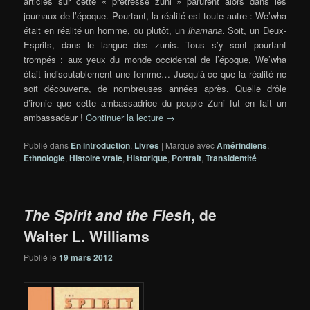
articles sur cette « prêtresse zuni » parurent alors dans les
journaux de l’époque. Pourtant, la réalité est toute autre : We’wha
était en réalité un homme, ou plutôt, un
lhamana
. Soit, un Deux-
Esprits, dans le langue des zunis. Tous s’y sont pourtant
trompés : aux yeux du monde occidental de l’époque, We’wha
était indiscutablement une femme… Jusqu’à ce que la réalité ne
soit découverte, de nombreuses années après. Quelle drôle
d’ironie que cette ambassadrice du peuple Zuni fut en fait un
ambassadeur !
Continuer la lecture
→
Publié dans
En introduction
,
Livres
|
Marqué avec
Amérindiens
,
Ethnologie
,
Histoire vraie
,
Historique
,
Portrait
,
Transidentité
The Spirit and the Flesh
, de
Walter L. Williams
Publié le
19 mars 2012