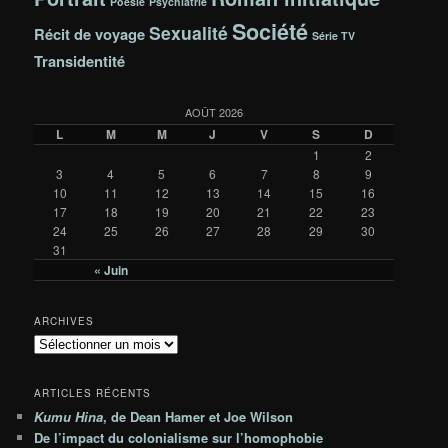
Poésie
Psychiatrie
Société
Sexualité
Récit de voyage
Série TV
Transidentité
AOÛT 2026
L
M
M
J
V
S
D
1
2
3
4
5
6
7
8
9
10
11
12
13
14
15
16
17
18
19
20
21
22
23
24
25
26
27
28
29
30
31
« Juin
ARCHIVES
A
r
c
ARTICLES RÉCENTS
h
Kumu Hina
, de Dean Hamer et Joe Wilson
i
De l’impact du colonialisme sur l’homophobie
v