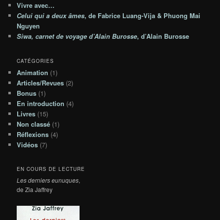
e
Vivre avec…
s
Celui qui a deux âmes
, de Fabrice Luang-Vija & Phuong Mai
Nguyen
Siwa, carnet de voyage d’Alain Burosse
, d’Alain Burosse
CATÉGORIES
Animation
(1)
Articles/Revues
(2)
Bonus
(1)
En introduction
(4)
Livres
(15)
Non classé
(1)
Réflexions
(4)
Vidéos
(7)
EN COURS DE LECTURE
Les derniers eunuques
,
de Zia Jaffrey