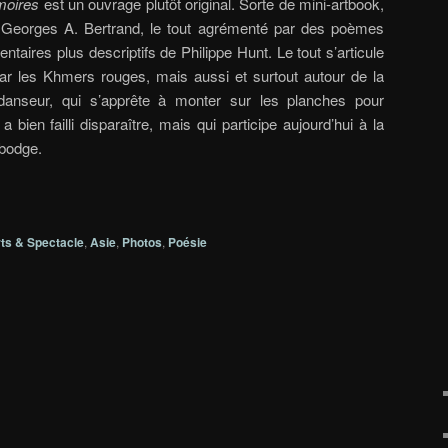
moires
est un ouvrage plutôt original. Sorte de mini-artbook,
de Georges A. Bertrand, le tout agrémenté par des poèmes
taires plus descriptifs de Philippe Hunt. Le tout s’articule
 par les Khmers rouges, mais aussi et surtout autour de la
 danseur, qui s’apprête à monter sur les planches pour
bien failli disparaître, mais qui participe aujourd’hui à la
mbodge.
ts & Spectacle
,
Asie
,
Photos
,
Poésie