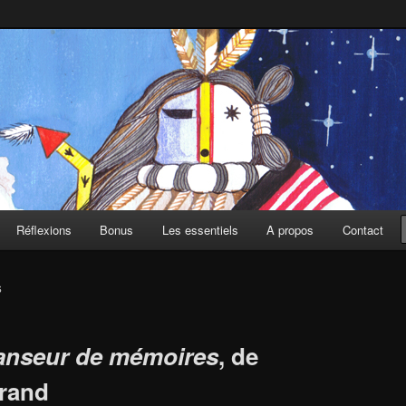
Réflexions
Bonus
Les essentiels
A propos
Contact
S
anseur de mémoires
, de
trand