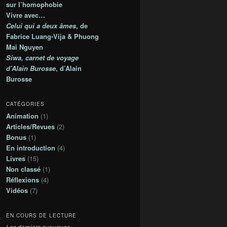
s
sur l’homophobie
Vivre avec…
Celui qui a deux âmes
, de
Fabrice Luang-Vija & Phuong
Mai Nguyen
Siwa, carnet de voyage
d’Alain Burosse
, d’Alain
Burosse
CATÉGORIES
Animation
(1)
Articles/Revues
(2)
Bonus
(1)
En introduction
(4)
Livres
(15)
Non classé
(1)
Réflexions
(4)
Vidéos
(7)
EN COURS DE LECTURE
Les derniers eunuques
,