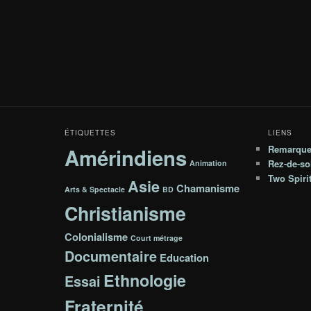
ÉTIQUETTES
LIENS
Remarqu
Amérindiens
Rez-de-sol
Animation
Two Spiri
Asie
Chamanisme
Arts & Spectacle
BD
Christianisme
Colonialisme
Court métrage
Documentaire
Education
Ethnologie
Essai
Fraternité