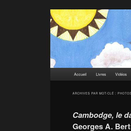
Aller
Aller
au
au
contenu
contenu
Deux-Esprits
principal
secondaire
Menu
Accueil
Livres
Vidéos
principal
ARCHIVES PAR MOT-CLÉ :
PHOTO
Cambodge, le d
Georges A. Ber