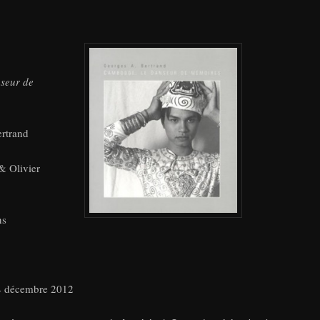
seur de
rtrand
& Olivier
ns
6
14 décembre 2012