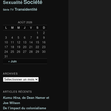
Société
Sexualité
Transidentité
Série TV
AOÛT 2026
L
M
M
J
V
S
D
1
2
3
4
5
6
7
8
9
10
11
12
13
14
15
16
17
18
19
20
21
22
23
24
25
26
27
28
29
30
31
« Juin
ARCHIVES
A
r
c
ARTICLES RÉCENTS
h
Kumu Hina
, de Dean Hamer et
i
Joe Wilson
v
e
De l’impact du colonialisme