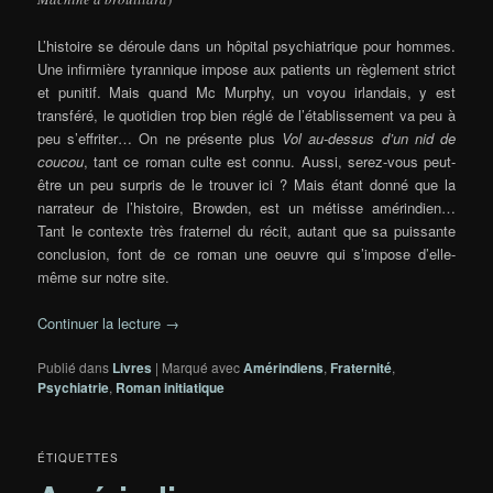
L’histoire se déroule dans un hôpital psychiatrique pour hommes.
Une infirmière tyrannique impose aux patients un règlement strict
et punitif. Mais quand Mc Murphy, un voyou irlandais, y est
transféré, le quotidien trop bien réglé de l’établissement va peu à
peu s’effriter… On ne présente plus
Vol au-dessus d’un nid de
coucou
, tant ce roman culte est connu. Aussi, serez-vous peut-
être un peu surpris de le trouver ici ? Mais étant donné que la
narrateur de l’histoire, Browden, est un métisse amérindien…
Tant le contexte très fraternel du récit, autant que sa puissante
conclusion, font de ce roman une oeuvre qui s’impose d’elle-
même sur notre site.
Continuer la lecture
→
Publié dans
Livres
|
Marqué avec
Amérindiens
,
Fraternité
,
Psychiatrie
,
Roman initiatique
ÉTIQUETTES