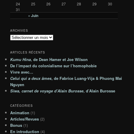
24
25
26
27
28
29
30
31
« Juin
ARCHIVES
A
r
c
ARTICLES RÉCENTS
h
Kumu Hina
, de Dean Hamer et Joe Wilson
i
De l’impact du colonialisme sur l’homophobie
v
e
Vivre avec…
s
Celui qui a deux âmes
, de Fabrice Luang-Vija & Phuong Mai
Nguyen
Siwa, carnet de voyage d’Alain Burosse
, d’Alain Burosse
CATÉGORIES
Animation
(1)
Articles/Revues
(2)
Bonus
(1)
En introduction
(4)