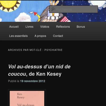
Aller
Aller
au
au
Rech
contenu
contenu
principal
secondaire
Deux-Esprits
Menu
Accueil
Livres
Vidéos
Réflexions
Bonus
principal
Les essentiels
A propos
Contact
ARCHIVES PAR MOT-CLÉ :
PSYCHIATRIE
Vol au-dessus d’un nid de
coucou
, de Ken Kesey
Publié le
19 novembre 2012