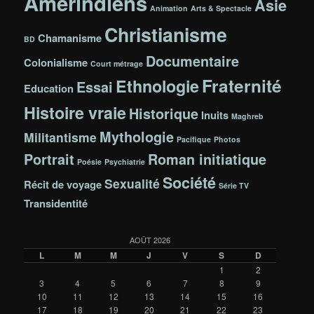
Amérindiens
Asie
Animation
Arts & Spectacle
Christianisme
Chamanisme
BD
Documentaire
Colonialisme
Court métrage
Fraternité
Ethnologie
Essai
Education
Histoire vraie
Historique
Inuits
Maghreb
Mythologie
Militantisme
Pacifique
Photos
Portrait
Roman initiatique
Poésie
Psychiatrie
Société
Sexualité
Récit de voyage
Série TV
Transidentité
AOÛT 2026
L
M
M
J
V
S
D
1
2
3
4
5
6
7
8
9
10
11
12
13
14
15
16
17
18
19
20
21
22
23