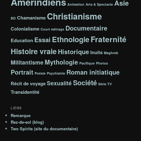
Amérindiens
Asie
Animation
Arts & Spectacle
Christianisme
Chamanisme
BD
Documentaire
Colonialisme
Court métrage
Fraternité
Ethnologie
Essai
Education
Histoire vraie
Historique
Inuits
Maghreb
Mythologie
Militantisme
Pacifique
Photos
Portrait
Roman initiatique
Poésie
Psychiatrie
Société
Sexualité
Récit de voyage
Série TV
Transidentité
LIENS
Remarque
Rez-de-sol (blog)
Two Spirits (site du documentaire)