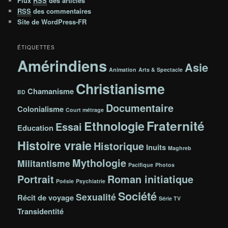
Flux
RSS
des articles
RSS
des commentaires
Site de WordPress-FR
ÉTIQUETTES
Amérindiens
Asie
Animation
Arts & Spectacle
Christianisme
Chamanisme
BD
Documentaire
Colonialisme
Court métrage
Fraternité
Ethnologie
Essai
Education
Histoire vraie
Historique
Inuits
Maghreb
Mythologie
Militantisme
Pacifique
Photos
Portrait
Roman initiatique
Poésie
Psychiatrie
Société
Sexualité
Récit de voyage
Série TV
Transidentité