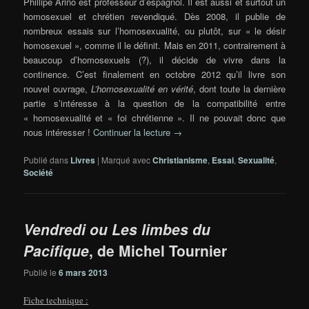
Phillipe Ariño est professeur d’espagnol. Il est aussi et surtout un
homosexuel et chrétien revendiqué. Dès 2008, il publie de
nombreux essais sur l’homosexualité, ou plutôt, sur « le désir
homosexuel », comme il le définit. Mais en 2011, contrairement à
beaucoup d’homosexuels (?), il décide de vivre dans la
continence. C’est finalement en octobre 2012 qu’il livre son
nouvel ouvrage,
L’homosexualité en vérité
, dont toute la dernière
partie s’intéresse à la question de la compatibilité entre
« homosexualité et « foi chrétienne ». Il ne pouvait donc que
nous intéresser !
Continuer la lecture
→
Publié dans
Livres
|
Marqué avec
Christianisme
,
Essai
,
Sexualité
,
Société
Vendredi ou Les limbes du
Pacifique
, de Michel Tournier
Publié le
6 mars 2013
Fiche technique :