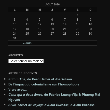
AOÛT 2026
L
M
M
J
V
S
D
1
2
3
4
5
6
7
8
9
10
11
12
13
14
15
16
17
18
19
20
21
22
23
24
25
26
27
28
29
30
31
« Juin
ARCHIVES
A
r
c
ARTICLES RÉCENTS
h
Kumu Hina
, de Dean Hamer et Joe Wilson
i
De l’impact du colonialisme sur l’homophobie
v
e
Vivre avec…
s
Celui qui a deux âmes
, de Fabrice Luang-Vija & Phuong Mai
Nguyen
Siwa, carnet de voyage d’Alain Burosse
, d’Alain Burosse