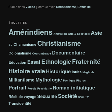
Publié dans
Vidéos
|
Marqué avec
Christianisme
,
Sexualité
ÉTIQUETTES
Amérindiens
Asie
Animation
Arts & Spectacle
Christianisme
Chamanisme
BD
Documentaire
Colonialisme
Court métrage
Fraternité
Ethnologie
Essai
Education
Histoire vraie
Historique
Inuits
Maghreb
Mythologie
Militantisme
Pacifique
Photos
Portrait
Roman initiatique
Poésie
Psychiatrie
Société
Sexualité
Récit de voyage
Série TV
Transidentité