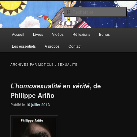
Aller
Aller
au
au
Rech
contenu
contenu
principal
secondaire
Deux-Esprits
Menu
Accueil
Livres
Vidéos
Réflexions
Bonus
principal
Les essentiels
A propos
Contact
ARCHIVES PAR MOT-CLÉ :
SEXUALITÉ
L’homosexualité en vérité
, de
Philippe Ariño
Publié le
10 juillet 2013