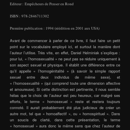
Editeur : Empêcheurs de Penser en Rond
ISBN : 978-2846711302
Première publication : 1994 (réédition en 2001 aux USA)
Avant de commencer à parler de ce livre, il faut faire un petit
point sur le vocabulaire employé ici, et surtout la manière dont
l’auteur l’utilise. Très vite, en effet, Daniel Helminiak s’explique :
pour lui, « l’homosexualité » ne peut pas se réduire uniquement à
son aspect sexuel et physique. Il établit une différence entre ce
qu’il appelle « l’homogénitalité » (à savoir le simple rapport
sexuel entre deux individus de même sexe), et
« l’homosexualité » (qui comprend toute une dimension affective
et amoureuse). Si cette distinction est pertinente, il nous semble
hélas que le choix de l’auteur est peu heureux, car malgré ses
efforts, le terme « homosexuel » reste et restera toujours
connoté. Il aurait probablement été plus judicieux de créer un
autre mot, tel que « homoaffectif », ou « homospirituel ». Dans
un soucis de clarté, dans cette présentation, le terme
« homosexuel » aura donc le même sens que chez l’auteur de