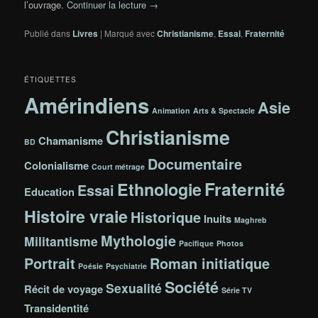
l’ouvrage.
Continuer la lecture
→
Publié dans
Livres
|
Marqué avec
Christianisme
,
Essai
,
Fraternité
ÉTIQUETTES
Amérindiens
Asie
Animation
Arts & Spectacle
Christianisme
Chamanisme
BD
Documentaire
Colonialisme
Court métrage
Fraternité
Ethnologie
Essai
Education
Histoire vraie
Historique
Inuits
Maghreb
Mythologie
Militantisme
Pacifique
Photos
Portrait
Roman initiatique
Poésie
Psychiatrie
Société
Sexualité
Récit de voyage
Série TV
Transidentité