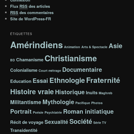
Flux
RSS
des articles
RSS
des commentaires
Site de WordPress-FR
ÉTIQUETTES
Amérindiens
Asie
Animation
Arts & Spectacle
Christianisme
Chamanisme
BD
Documentaire
Colonialisme
Court métrage
Fraternité
Ethnologie
Essai
Education
Histoire vraie
Historique
Inuits
Maghreb
Mythologie
Militantisme
Pacifique
Photos
Portrait
Roman initiatique
Poésie
Psychiatrie
Société
Sexualité
Récit de voyage
Série TV
Transidentité