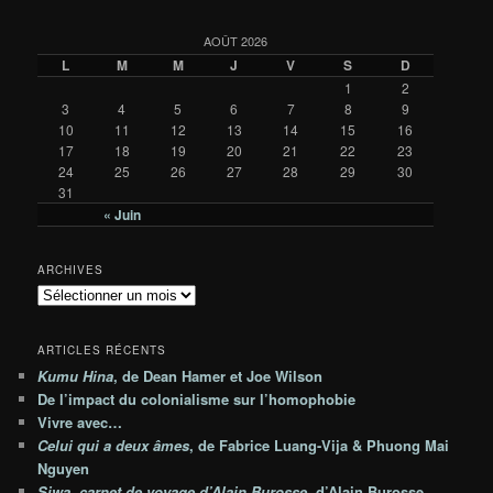
AOÛT 2026
L
M
M
J
V
S
D
1
2
3
4
5
6
7
8
9
10
11
12
13
14
15
16
17
18
19
20
21
22
23
24
25
26
27
28
29
30
31
« Juin
ARCHIVES
A
r
c
ARTICLES RÉCENTS
h
Kumu Hina
, de Dean Hamer et Joe Wilson
i
De l’impact du colonialisme sur l’homophobie
v
e
Vivre avec…
s
Celui qui a deux âmes
, de Fabrice Luang-Vija & Phuong Mai
Nguyen
Siwa, carnet de voyage d’Alain Burosse
, d’Alain Burosse