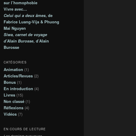
s
sur l’homophobie
Vivre avec…
Celui qui a deux âmes
, de
Fabrice Luang-Vija & Phuong
Mai Nguyen
Siwa, carnet de voyage
d’Alain Burosse
, d’Alain
Burosse
CATÉGORIES
Animation
(1)
Articles/Revues
(2)
Bonus
(1)
En introduction
(4)
Livres
(15)
Non classé
(1)
Réflexions
(4)
Vidéos
(7)
EN COURS DE LECTURE
Les derniers eunuques
,