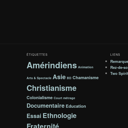
ÉTIQUETTES
LIENS
Remarqu
Amérindiens
Rez-de-sol
Animation
Two Spiri
Asie
Chamanisme
Arts & Spectacle
BD
Christianisme
Colonialisme
Court métrage
Documentaire
Education
Ethnologie
Essai
Fraternité