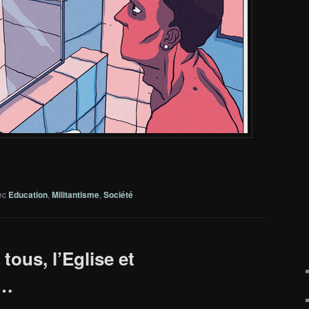
ec
Education
,
Militantisme
,
Société
tous, l’Eglise et
é…