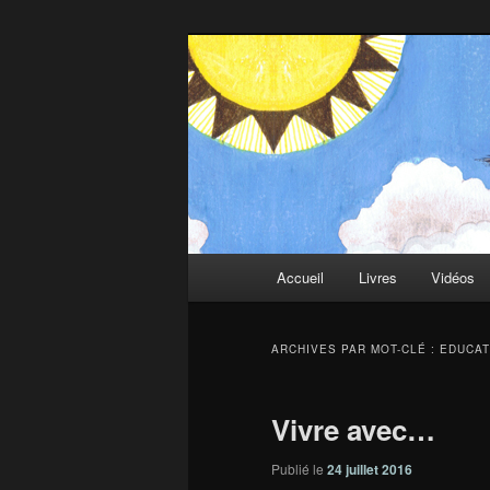
Aller
Aller
au
au
contenu
contenu
Deux-Esprits
principal
secondaire
Menu
Accueil
Livres
Vidéos
principal
ARCHIVES PAR MOT-CLÉ :
EDUCAT
Vivre avec…
Publié le
24 juillet 2016