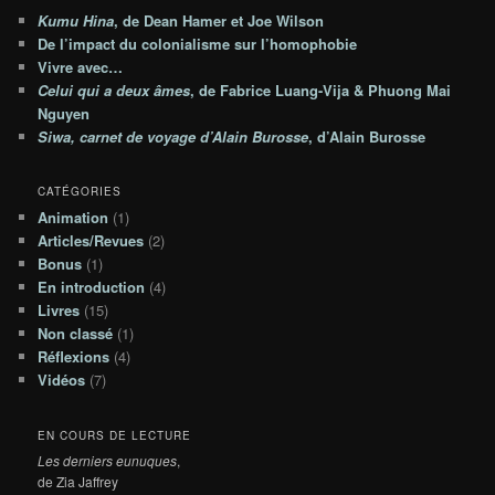
h
Kumu Hina
, de Dean Hamer et Joe Wilson
i
De l’impact du colonialisme sur l’homophobie
v
e
Vivre avec…
s
Celui qui a deux âmes
, de Fabrice Luang-Vija & Phuong Mai
Nguyen
Siwa, carnet de voyage d’Alain Burosse
, d’Alain Burosse
CATÉGORIES
Animation
(1)
Articles/Revues
(2)
Bonus
(1)
En introduction
(4)
Livres
(15)
Non classé
(1)
Réflexions
(4)
Vidéos
(7)
EN COURS DE LECTURE
Les derniers eunuques
,
de Zia Jaffrey