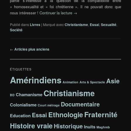
partie s’intéresse à la question de la compatibilité entre
« homosexualité et « foi chrétienne ». Il ne pouvait donc que
nous intéresser !
Continuer la lecture
→
Publié dans
Livres
|
Marqué avec
Christianisme
,
Essai
,
Sexualité
,
Société
Navigation
←
Articles plus anciens
des
articles
ÉTIQUETTES
Amérindiens
Asie
Animation
Arts & Spectacle
Christianisme
Chamanisme
BD
Documentaire
Colonialisme
Court métrage
Fraternité
Ethnologie
Essai
Education
Histoire vraie
Historique
Inuits
Maghreb