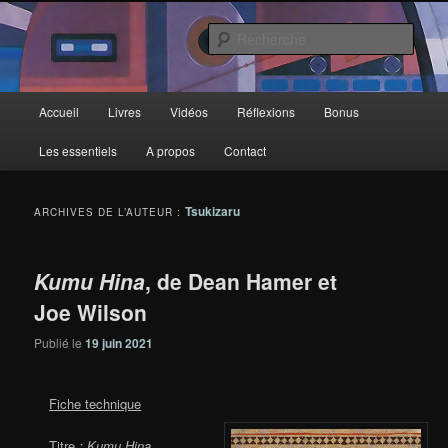
Aller
Aller
au
au
Rech
contenu
contenu
principal
secondaire
Deux-Esprits
Menu
Accueil
Livres
Vidéos
Réflexions
Bonus
principal
Les essentiels
A propos
Contact
Tsukizaru
ARCHIVES DE L’AUTEUR :
Kumu Hina
, de Dean Hamer et
Joe Wilson
Publié le
19 juin 2021
Fiche technique
Titre
: Kumu Hina