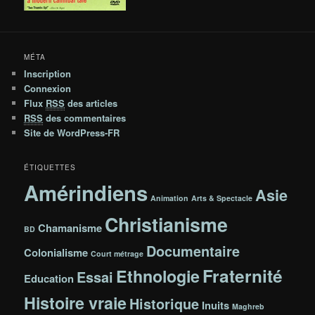
MÉTA
Inscription
Connexion
Flux
RSS
des articles
RSS
des commentaires
Site de WordPress-FR
ÉTIQUETTES
Amérindiens
Asie
Animation
Arts & Spectacle
Christianisme
Chamanisme
BD
Documentaire
Colonialisme
Court métrage
Fraternité
Ethnologie
Essai
Education
Histoire vraie
Historique
Inuits
Maghreb