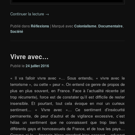
Continuer la lecture
→
Publié dans
Réflexions
|
Marqué avec
Colonialisme
,
Documentaire
,
Société
Vivre avec…
Publié le
24 juillet 2016
« Il va falloir vivre avec »… Sous entendu, « vivre avec le
terrorisme », ou cette « peur ». On entend ce genre de propos de
plus en plus souvent, en France. Face à l’actualité récente (et
trop récurrente), force est de constater qu’il est difficile de rester
insensible. Et pourtant, tout cela évoque en moi un curieux
sentiment… « Vivre avec »… Ce sentiment d’insécurité
permanente, de peur d’autrui et de vigilance excessive, c’est
hélas un sentiment que ne connaissent que trop bien les
différents gays et homosexuels de France, et de tous les pays…
Comme si le « français blanc standard bien pensant » refusant