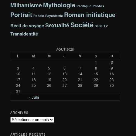
Mythologie
Militantisme
Pacifique
Photos
Portrait
Roman initiatique
Poésie
Psychiatrie
Société
Sexualité
Récit de voyage
Série TV
Transidentité
AOÛT 2026
L
M
M
J
V
S
D
1
2
3
4
5
6
7
8
9
10
11
12
13
14
15
16
17
18
19
20
21
22
23
24
25
26
27
28
29
30
31
« Juin
ARCHIVES
A
r
c
ARTICLES RÉCENTS